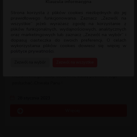
Klauzula informacyjna
Strona korzysta z plików cookies niezbędnych do jej
prawidłowego funkcjonowania. Zaznacz „Zezwól na
wszystkie” jeżeli wyrażasz zgodę na korzystanie z
plików funkcjonalnych, wydajnościowych, analitycznych
Ewa, 39 lat
oraz marketingowych lub zaznacz „Zezwól na wybór” i
dopasuj ciasteczka do swoich preferencji. O celach
To kurs, dzięki któremu spojrzałam na samą siebie w
wykorzystania plików cookies dowiesz się więcej w
zupełnie inny sposób. Uświadomił mi czym naprawdę (tak
polityce prywatności.
realnie) jest Królestwo Boże i dokładnie wytyczył drogę,
którą powinnam do niego dążyć.To kurs, który całkowicie
Zezwól na wybór
Zezwól na wszystkie
wykoleił większość moich przekonań. Coś
niesamowitego!Każdy, dosłownie każdy powinien tego
posłuchać…Chwała Panu !
28 stycznia 2023
Więcej