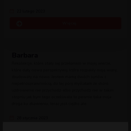
22 lutego 2023
Więcej
Barbara
Rekolekcje, które stały się przełomem w mojej wierze,
które dały nowa perspektywę, które rozpaliły moją wiarę,
zbudowały na nowo. Jestem mamą dwóch synów z
niepełnosprawnością, do tej pory myślałam że skoro
uzdrowienie nie przychodzi albo przychodzi nie w takim
stopniu jak bym tego oczekiwała to pewnie taka moja
droga ku zbawieniu, teraz jest ciężko ale
28 stycznia 2023
Więcej