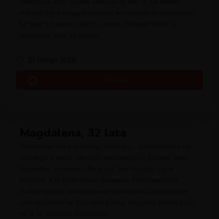
sieroctwa tego świata. Pokazał mi też, że nie muszę
martwić się o swoją przyszłość ani wracać do przeszłości,
bo tego już nie ma, jest tu i teraz. Pokazał mi też, że
zbawienie mam za darmo,
27 lutego 2023
Więcej
Magdalena, 32 lata
Rekolekcje które zmieniają wszystko… Zastanawiam się
dlaczego o wielu rzeczach dowiaduję się dopiero teraz.
Synostwo, królestwo Boże coś tam słyszało się w
kościele, a tu konkretnie i dosadnie. Przez wiele lat
trudno było mi zaakceptować i pokochać siebie i wiele
razy słyszałam ze Bóg mnie kocha, ale jakoś trudno było
mi w to uwierzyć. Rekolekcje