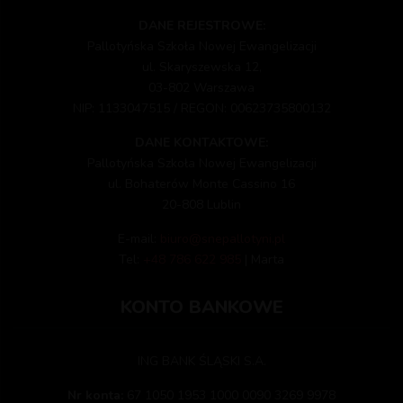
DANE REJESTROWE:
Pallotyńska Szkoła Nowej Ewangelizacji
ul. Skaryszewska 12,
03-802 Warszawa
NIP: 1133047515 / REGON: 00623735800132
DANE KONTAKTOWE:
Pallotyńska Szkoła Nowej Ewangelizacji
ul. Bohaterów Monte Cassino 16
20-808 Lublin
E-mail:
biuro@snepallotyni.pl
Tel:
+48 786 622 985
| Marta
KONTO BANKOWE
ING BANK ŚLĄSKI S.A.
Nr konta:
67 1050 1953 1000 0090 3269 9978