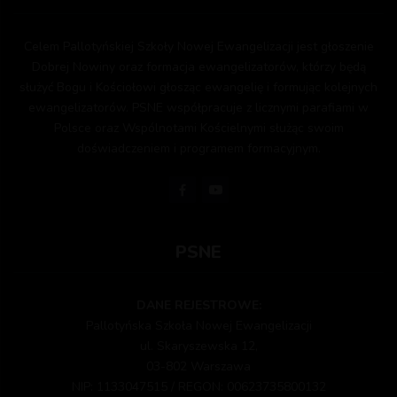
Celem Pallotyńskiej Szkoły Nowej Ewangelizacji jest głoszenie
Dobrej Nowiny oraz formacja ewangelizatorów, którzy będą
służyć Bogu i Kościołowi głosząc ewangelię i formując kolejnych
ewangelizatorów. PSNE współpracuje z licznymi parafiami w
Polsce oraz Wspólnotami Kościelnymi służąc swoim
doświadczeniem i programem formacyjnym.
PSNE
DANE REJESTROWE:
Pallotyńska Szkoła Nowej Ewangelizacji
ul. Skaryszewska 12,
03-802 Warszawa
NIP: 1133047515 / REGON: 00623735800132