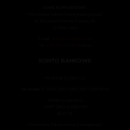
DANE KONTAKTOWE:
Pallotyńska Szkoła Nowej Ewangelizacji
ul. Bohaterów Monte Cassino 16
20-808 Lublin
E-mail:
biuro@snepallotyni.pl
Tel:
+48 786 622 985
| Marta
KONTO BANKOWE
ING BANK ŚLĄSKI S.A.
Nr konta:
67 1050 1953 1000 0090 3269 9978
Wpłaty z zagranicy:
SWIFT (BIC): INGBPLPW
IBAN: PL
Pallotyńska Szkoła Nowej Ewangelizacji