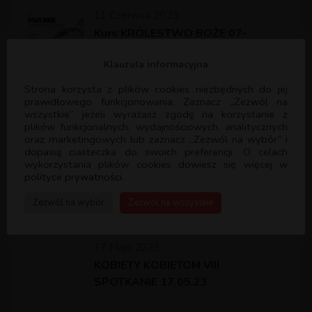
11 Czerwca 2023
Kurs KRÓLESTWO BOŻE 07-
11.06.23 w Dąbrowicy
Klauzula informacyjna
Strona korzysta z plików cookies niezbędnych do jej
21 Maja 2023
prawidłowego funkcjonowania. Zaznacz „Zezwól na
Kurs MARIA MAGDALENA 19-
wszystkie” jeżeli wyrażasz zgodę na korzystanie z
plików funkcjonalnych, wydajnościowych, analitycznych
21.05.23 w Kielcach
oraz marketingowych lub zaznacz „Zezwól na wybór” i
dopasuj ciasteczka do swoich preferencji. O celach
wykorzystania plików cookies dowiesz się więcej w
21 Maja 2023
polityce prywatności.
Kurs MARIA MAGDALENA 19-
Zezwól na wybór
Zezwól na wszystkie
21.05.23 w Kąkolewnicy
17 Maja 2023
KOBIETY KOBIETOM VIII
SPOTKANIE 17.05.23