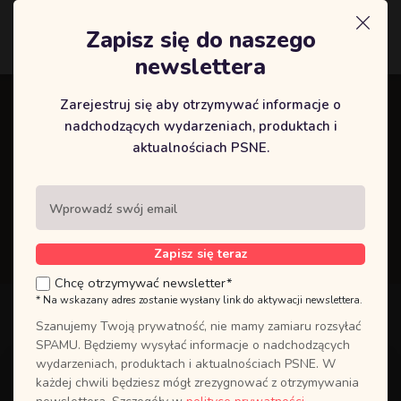
Zapisz się do naszego
Logowanie
newslettera
Zarejestruj się aby otrzymywać informacje o
Kurs MARIA MAGDALENA 16-
nadchodzących wydarzeniach, produktach i
aktualnościach PSNE.
18.09.22 w Lublinie
Strona główna
Kurs MARIA MAGDALENA 16-18.09.22 w Lublinie
Zapisz się teraz
Chcę otrzymywać newsletter*
* Na wskazany adres zostanie wysłany link do aktywacji newslettera.
Szanujemy Twoją prywatność, nie mamy zamiaru rozsyłać
SPAMU. Będziemy wysyłać informacje o nadchodzących
wydarzeniach, produktach i aktualnościach PSNE. W
każdej chwili będziesz mógł zrezygnować z otrzymywania