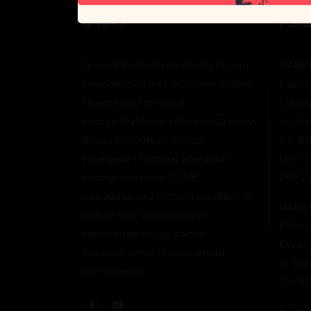
O NAS
PSN
Celem Pallotyńskiej Szkoły Nowej
DANE 
Ewangelizacji jest głoszenie Dobrej
Pallo
Nowiny oraz formacja
Ewange
ewangelizatorów, którzy będą służyć
ul. Sk
Bogu i Kościołowi głosząc
03-80
ewangelię i formując kolejnych
NIP: 
ewangelizatorów. PSNE
0062
współpracuje z licznymi parafiami w
DANE
Polsce oraz Wspólnotami
Pallo
Kościelnymi służąc swoim
Ewange
doświadczeniem i programem
ul. Bo
formacyjnym.
20-80