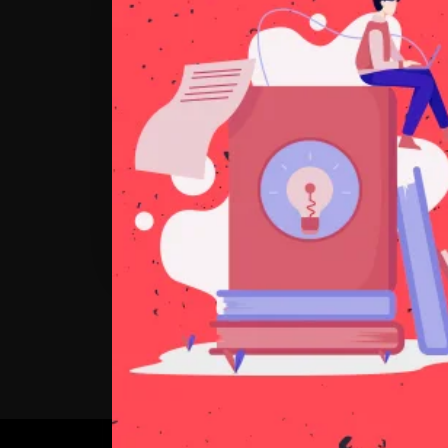
Ten kurs był Bożą odpowiedzią na moje rozte
pogłębieniem modlitwy Słowem. Czytałam i 
miałam takie doświadczenie zawieszenia, ja
rozważaniu Słowa. Dostałam tu bardzo konk
modlitwy w praktyce, aby podążać w głąb 
doświadczenie dotykania Słowa na głębinach
22 marca 2021