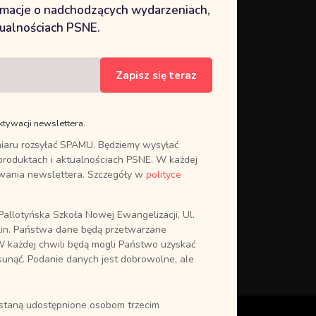
ina, a właściwie Boże działanie, które
ormacje o nadchodzących wydarzeniach,
tualnościach PSNE.
ce na dostrzeżenie prawdy, że jedno Słowo
ko. Ufność i otwarcie wystarczą. Wtedy
 przemienił je. To On zmienia mnie tak, jak
Zapisz się teraz
 poddaję. Jego Słowo ma moc skruszyć moje
ktywacji newslettera.
iaru rozsyłać SPAMU. Będziemy wysyłać
Więcej
produktach i aktualnościach PSNE. W każdej
ywania newslettera. Szczegóły w
polityce
allotyńska Szkoła Nowej Ewangelizacji, Ul.
in. Państwa dane będą przetwarzane
W każdej chwili będą mogli Państwo uzyskać
sunąć. Podanie danych jest dobrowolne, ale
ostaną udostępnione osobom trzecim