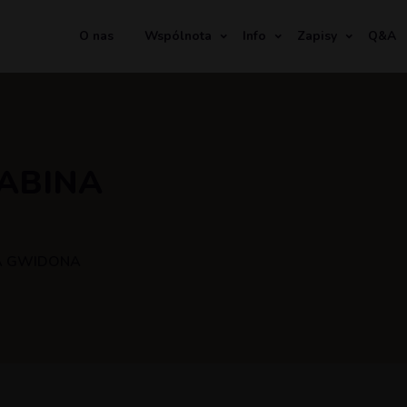
O nas
Wspólnota
Info
Zapisy
Q&A
RABINA
NA GWIDONA