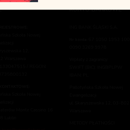
E
KONTO BANKOWE
ING BANK ŚLĄSKI S.A.
REJESTROWE:
tyńska Szkoła Nowej
67 1050 1953 100
Nr konta:
lizacji
0090 3269 9978
aryszewska 12,
2 Warszawa
Wpłaty z zagranicy:
1133047515 / REGON:
SWIFT (BIC): INGBPLPW
3735800132
IBAN: PL
 KONTAKTOWE:
Pallotyńska Szkoła Nowej
tyńska Szkoła Nowej
Ewangelizacji
lizacji
ul. Skaryszewska 12, 03-802
haterów Monte Cassino 16
Warszawa
8 Lublin
METODY PŁATNOŚCI