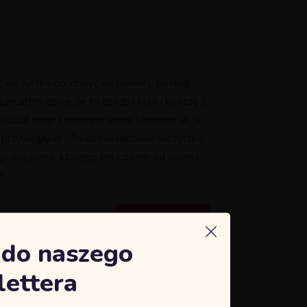
 wszystkiego, dosyć wspólnoty, posługi,
ecałem żonie, że to ostatni kurs i kończę z
s rozbił moje kamienne serce słowem “A Ja
przysięgajcie”. To doświadczenie wszystko
 pokój serca, którego nie czułem od dawna.
e
Więcej
ę do naszego
ettera