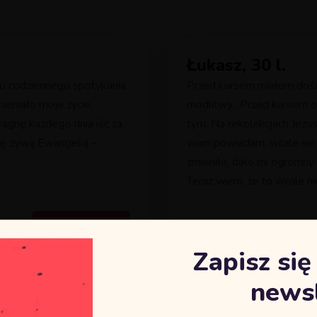
Łukasz, 30 l.
 do codziennego spotykania
Przed kursem miałem dość
eniało moje życie,
modlitwy…Przed kursem obi
ragnę każdego dnia iść za
tym. Na rekolekcjach Jezu
się żywą Ewangelią –
wam powiadam: wcale nie 
zmieniło, dało mi ogromny
Teraz wiem, że to wcale ni
Więcej
22 marca 2021
Zapisz si
newsl
Justyna