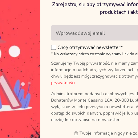
rki i pragnienia związane z
Moje odkrywanie Lectio Div
Zarejestruj się aby otrzymywać inf
produktach i ak
czytam Je codziennie, ale
otworzyło moje oczy i ser
kiejś “martwoty” w
Boga może zmienić wszyst
Klauzula informacyjna
retne wskazówki i czas
Jezus wszedł w moje życie,
Strona korzysta z plików cookies niezbędnych do jej
spotkaniem ze Słowem. To
tego pragnie, a ja Mu się
prawidłowego funkcjonowania. Zaznacz „Zezwól na
 serca, otwarcia
wszystkie” jeżeli wyrażasz zgodę na korzystanie z plików
Chcę otrzymywać newsletter*
funkcjonalnych, wydajnościowych, analitycznych oraz
* Na wskazany adres zostanie wysłany link do a
marketingowych lub zaznacz „Zezwól na wybór” i dopasuj
Szanujemy Twoją prywatność, nie mamy zam
ciasteczka do swoich preferencji. O celach wykorzystania
Więcej
22 marca 2021
plików cookies dowiesz się więcej w
polityce prywatności.
informacje o nadchodzących wydarzeniach, 
chwili będziesz mógł zrezygnować z otrzym
Zezwól na wybór
Zezwól na wszystkie
prywatności
Administratorem podanych osobowych jest P
Bohaterów Monte Cassino 16A, 20-808 Lubl
wyłącznie w celu przesyłania newslettera. 
dostęp do swoich danych, poprawić je lub u
niezbędne do zapisu na newsletter.
Twoje informacje nigdy nie z