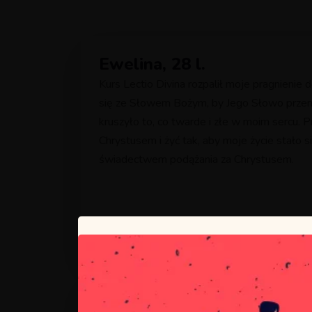
Ewelina, 28 l.
Kurs Lectio Divina rozpalił moje pragnienie
się ze Słowem Bożym, by Jego Słowo przemi
kruszyło to, co twarde i złe w moim sercu. P
Chrystusem i żyć tak, aby moje życie stało 
świadectwem podążania za Chrystusem.
22 marca 2021
Marta, 46 l.