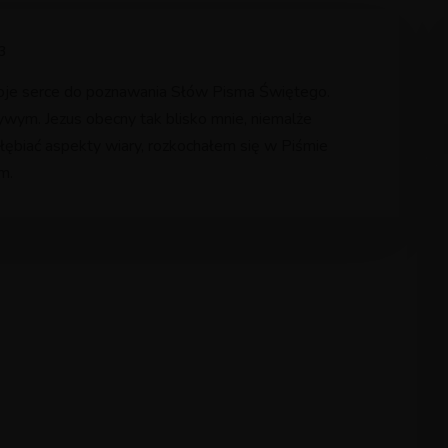
3
je serce do poznawania Słów Pisma Świętego.
wym. Jezus obecny tak blisko mnie, niemalże
łębiać aspekty wiary, rozkochałem się w Piśmie
m.