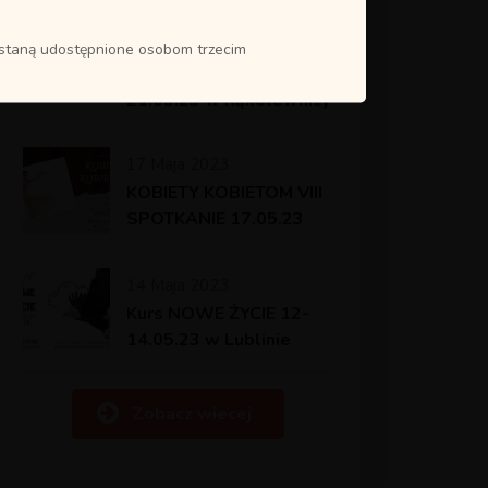
21 Maja 2023
Kurs MARIA
ostaną udostępnione osobom trzecim
MAGDALENA 19-
21.05.23 w Kąkolewnicy
17 Maja 2023
KOBIETY KOBIETOM VIII
SPOTKANIE 17.05.23
14 Maja 2023
Kurs NOWE ŻYCIE 12-
14.05.23 w Lublinie
Zobacz wiecej