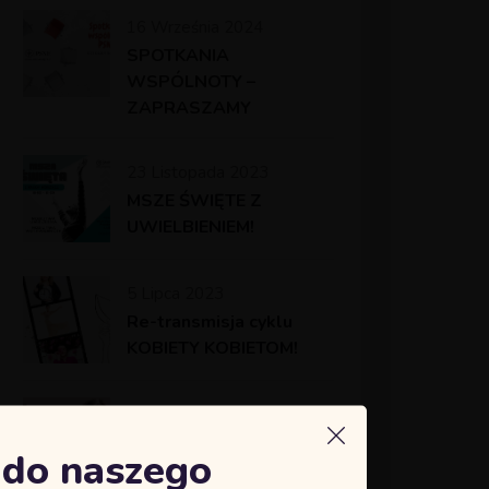
16 Września 2024
SPOTKANIA
WSPÓLNOTY –
ZAPRASZAMY
23 Listopada 2023
MSZE ŚWIĘTE Z
UWIELBIENIEM!
5 Lipca 2023
Re-transmisja cyklu
KOBIETY KOBIETOM!
25 Czerwca 2023
Kurs MARIA
ę do naszego
MAGDALENA 23-