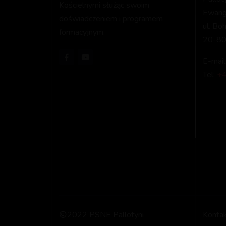
Kościelnymi służąc swoim
Ewange
doświadczeniem i programem
ul. Bo
formacyjnym.
20-80
E-mail
Tel:
+4
2022 PSNE Pallotyni
Konta