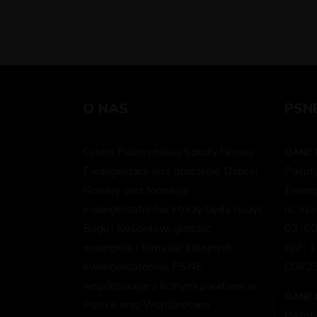
O NAS
PSN
Celem Pallotyńskiej Szkoły Nowej
DANE 
Ewangelizacji jest głoszenie Dobrej
Pallo
Nowiny oraz formacja
Ewange
ewangelizatorów, którzy będą służyć
ul. Sk
Bogu i Kościołowi głosząc
03-80
ewangelię i formując kolejnych
NIP: 
ewangelizatorów. PSNE
0062
współpracuje z licznymi parafiami w
DANE
Polsce oraz Wspólnotami
Pallo