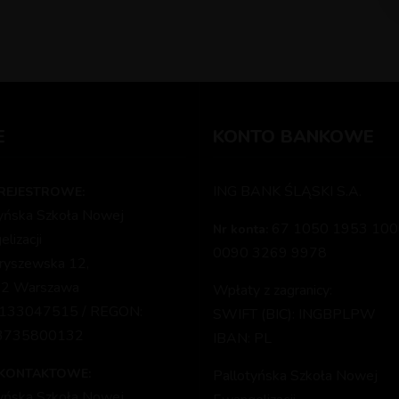
E
KONTO BANKOWE
ING BANK ŚLĄSKI S.A.
REJESTROWE:
tyńska Szkoła Nowej
67 1050 1953 100
Nr konta:
lizacji
0090 3269 9978
aryszewska 12,
2 Warszawa
Wpłaty z zagranicy:
1133047515 / REGON:
SWIFT (BIC): INGBPLPW
3735800132
IBAN: PL
 KONTAKTOWE:
Pallotyńska Szkoła Nowej
tyńska Szkoła Nowej