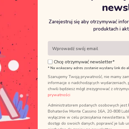
newsl
Zarejestruj się aby otrzymywać inf
produktach i ak
Klauzula informacyjna
Strona korzysta z plików cookies niezbędnych do jej
prawidłowego funkcjonowania. Zaznacz „Zezwól na
wszystkie” jeżeli wyrażasz zgodę na korzystanie z plików
Chcę otrzymywać newsletter*
funkcjonalnych, wydajnościowych, analitycznych oraz
* Na wskazany adres zostanie wysłany link do a
marketingowych lub zaznacz „Zezwól na wybór” i dopasuj
Szanujemy Twoją prywatność, nie mamy zam
ciasteczka do swoich preferencji. O celach wykorzystania
plików cookies dowiesz się więcej w
polityce prywatności.
informacje o nadchodzących wydarzeniach, 
chwili będziesz mógł zrezygnować z otrzym
Zezwól na wybór
Zezwól na wszystkie
prywatności
Administratorem podanych osobowych jest P
Bohaterów Monte Cassino 16A, 20-808 Lubl
wyłącznie w celu przesyłania newslettera. 
dostęp do swoich danych, poprawić je lub u