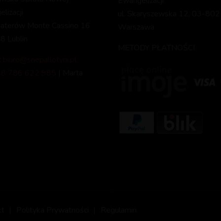
Ewangelizacji
lizacji
ul. Skaryszewska 12, 03-802
haterów Monte Cassino 16
Warszawa
8 Lublin
METODY PŁATNOŚCI
:
biuro@snepallotyni.pl
8 786 622 985
| Marta
kt
Polityka Prywatności
Regulamin