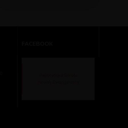
FACEBOOK
0
Pallotyńska Szkoła
Nowej Ewangelizacji