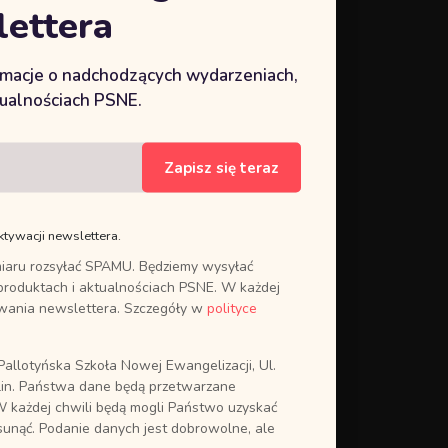
25.06.23 w Białej
ettera
Podlaskiej
ormacje o nadchodzących wydarzeniach,
21 Czerwca 2023
tualnościach PSNE.
KOBIETY KOBIETOM IX
SPOTKANIE 21.06.23
Zapisz się teraz
11 Czerwca 2023
Kurs KRÓLESTWO BOŻE
ktywacji newslettera.
07-11.06.23 w
iaru rozsyłać SPAMU. Będziemy wysyłać
Dąbrowicy
produktach i aktualnościach PSNE. W każdej
ywania newslettera. Szczegóły w
polityce
21 Maja 2023
Kurs MARIA
allotyńska Szkoła Nowej Ewangelizacji, Ul.
MAGDALENA 19-
in. Państwa dane będą przetwarzane
21.05.23 w Kielcach
W każdej chwili będą mogli Państwo uzyskać
sunąć. Podanie danych jest dobrowolne, ale