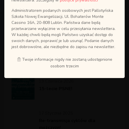
newslettera. Szczegóły w
polityce prywatności
Administratorem podanych osobowych jest Pallotyńska
Szkoła Nowej Ewangelizacji, Ul. Bohaterów Monte
Cassino 16A, 20-808 Lublin. Państwa dane będą
przetwarzane wyłącznie w celu przesyłania newslettera.
W każdej chwili będą mogli Państwo uzyskać dostęp do
swoich danych, poprawić je lub usunąć. Podanie danych
jest dobrowolne, ale niezbędne do zapisu na newsletter.
Twoje informacje nigdy nie zostaną udostępnione
Ostatnie wpisy
osobom trzecim
19 Czerwca 2026
15-lecie PSNE!
17 Stycznia 2025
Re-transmisja cyklów dla
mężczyzn!