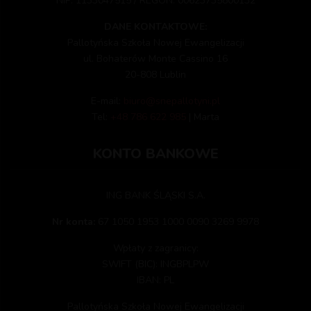
NIP: 1133047515 / REGON: 00623735800132
DANE KONTAKTOWE:
Pallotyńska Szkoła Nowej Ewangelizacji
ul. Bohaterów Monte Cassino 16
20-808 Lublin
E-mail:
biuro@snepallotyni.pl
Tel:
+48 786 622 985
| Marta
KONTO BANKOWE
ING BANK ŚLĄSKI S.A.
Nr konta:
67 1050 1953 1000 0090 3269 9978
Wpłaty z zagranicy:
SWIFT (BIC): INGBPLPW
IBAN: PL
Pallotyńska Szkoła Nowej Ewangelizacji