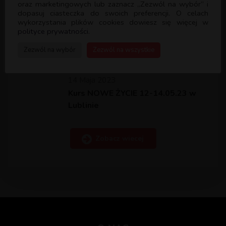
oraz marketingowych lub zaznacz „Zezwól na wybór” i
dopasuj ciasteczka do swoich preferencji. O celach
wykorzystania plików cookies dowiesz się więcej w
17 Maja 2023
polityce prywatności.
KOBIETY KOBIETOM VIII
SPOTKANIE 17.05.23
Zezwól na wybór
Zezwól na wszystkie
14 Maja 2023
Kurs NOWE ŻYCIE 12-14.05.23 w
Lublinie
Zobacz wiecej