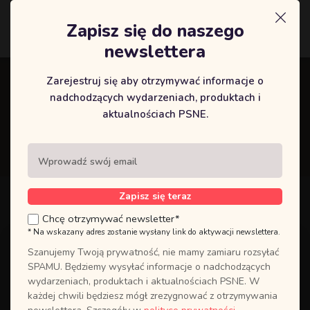
Zapisz się do naszego
Logowanie
newslettera
Zarejestruj się aby otrzymywać informacje o
Marezna, 60 lat
nadchodzących wydarzeniach, produktach i
aktualnościach PSNE.
Strona główna
Marezna, 60 lat
Zapisz się teraz
Chcę otrzymywać newsletter*
* Na wskazany adres zostanie wysłany link do aktywacji newslettera.
Brak komentarzy
16 marca 2023
Szanujemy Twoją prywatność, nie mamy zamiaru rozsyłać
Panie, podczas tego kursu pozwoliłeś mi bardziej przejrzyście
SPAMU. Będziemy wysyłać informacje o nadchodzących
wydarzeniach, produktach i aktualnościach PSNE. W
zrozumieć Twoje Słowa skierowane do mnie. Pozwoliłeś
każdej chwili będziesz mógł zrezygnować z otrzymywania
zrozumieć to co do mnie docierało z trudem.