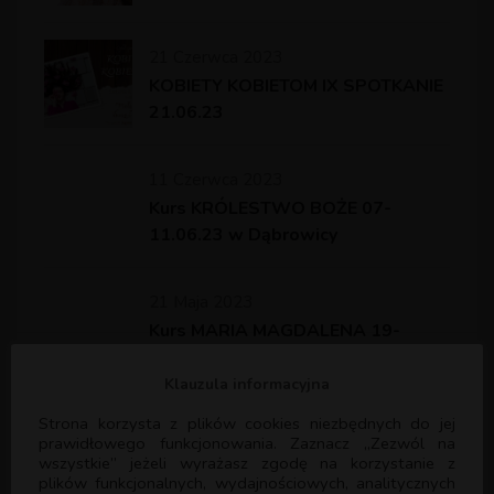
21 Czerwca 2023
KOBIETY KOBIETOM IX SPOTKANIE
21.06.23
11 Czerwca 2023
Kurs KRÓLESTWO BOŻE 07-
11.06.23 w Dąbrowicy
21 Maja 2023
Kurs MARIA MAGDALENA 19-
21.05.23 w Kielcach
Klauzula informacyjna
Strona korzysta z plików cookies niezbędnych do jej
21 Maja 2023
prawidłowego funkcjonowania. Zaznacz „Zezwól na
Kurs MARIA MAGDALENA 19-
wszystkie” jeżeli wyrażasz zgodę na korzystanie z
21.05.23 w Kąkolewnicy
plików funkcjonalnych, wydajnościowych, analitycznych