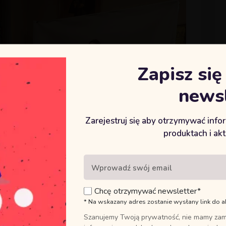
Zapisz si
newsl
Zarejestruj się aby otrzymywać inf
produktach i ak
Klauzula informacyjna
Strona korzysta z plików cookies niezbędnych do jej
prawidłowego funkcjonowania. Zaznacz „Zezwól na
wszystkie” jeżeli wyrażasz zgodę na korzystanie z plików
Chcę otrzymywać newsletter*
funkcjonalnych, wydajnościowych, analitycznych oraz
* Na wskazany adres zostanie wysłany link do a
marketingowych lub zaznacz „Zezwól na wybór” i dopasuj
Szanujemy Twoją prywatność, nie mamy zam
ciasteczka do swoich preferencji. O celach wykorzystania