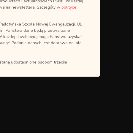
produktach i aktualnościach PSNE. W każdej
ywania newslettera. Szczegóły w
polityce
allotyńska Szkoła Nowej Ewangelizacji, Ul.
in. Państwa dane będą przetwarzane
W każdej chwili będą mogli Państwo uzyskać
sunąć. Podanie danych jest dobrowolne, ale
ostaną udostępnione osobom trzecim