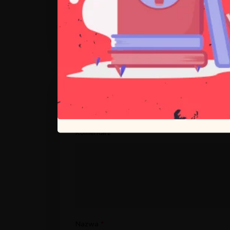
Dodaj komentarz
Twój adres e-mail nie zostanie opublikowany.
Komentarz
*
Nazwa
*