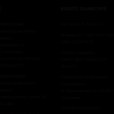
E
KONTO BANKOWE
ING BANK ŚLĄSKI S.A.
REJESTROWE:
tyńska Szkoła Nowej
67 1050 1953 100
Nr konta:
lizacji
0090 3269 9978
aryszewska 12,
2 Warszawa
Wpłaty z zagranicy:
1133047515 / REGON:
SWIFT (BIC): INGBPLPW
3735800132
IBAN: PL
 KONTAKTOWE:
Pallotyńska Szkoła Nowej
tyńska Szkoła Nowej
Ewangelizacji
lizacji
ul. Skaryszewska 12, 03-802
haterów Monte Cassino 16
Warszawa
8 Lublin
METODY PŁATNOŚCI