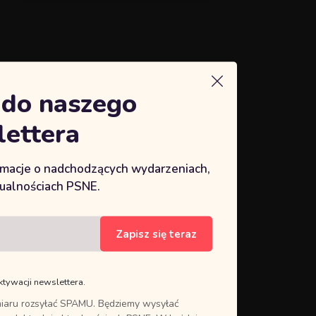
ę do naszego
ettera
ormacje o nadchodzących wydarzeniach,
tualnościach PSNE.
Zapisz się teraz
ktywacji newslettera.
iaru rozsyłać SPAMU. Będziemy wysyłać