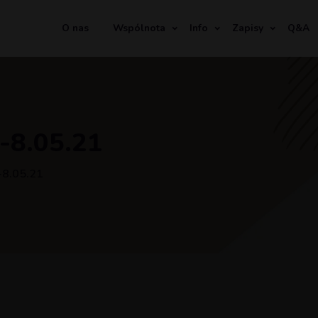
O nas
Wspólnota
Info
Zapisy
Q&A
-8.05.21
-8.05.21