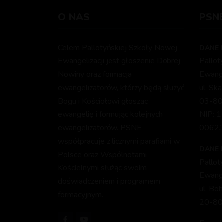
O NAS
PSN
Celem Pallotyńskiej Szkoły Nowej
DANE 
Ewangelizacji jest głoszenie Dobrej
Pallo
Nowiny oraz formacja
Ewange
ewangelizatorów, którzy będą służyć
ul. Sk
Bogu i Kościołowi głosząc
03-80
ewangelię i formując kolejnych
NIP: 
ewangelizatorów. PSNE
0062
współpracuje z licznymi parafiami w
DANE
Polsce oraz Wspólnotami
Pallo
Kościelnymi służąc swoim
Ewange
doświadczeniem i programem
ul. Bo
formacyjnym.
20-80