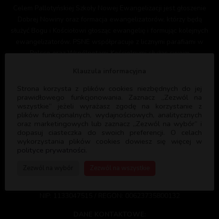
Celem Pallotyńskiej Szkoły Nowej Ewangelizacji jest głoszenie
Dobrej Nowiny oraz formacja ewangelizatorów, którzy będą
służyć Bogu i Kościołowi głosząc ewangelię i formując kolejnych
ewangelizatorów. PSNE współpracuje z licznymi parafiami w
Polsce oraz Wspólnotami Kościelnymi służąc swoim
doświadczeniem i programem formacyjnym.
Klauzula informacyjna
Strona korzysta z plików cookies niezbędnych do jej
prawidłowego funkcjonowania. Zaznacz „Zezwól na
wszystkie” jeżeli wyrażasz zgodę na korzystanie z
plików funkcjonalnych, wydajnościowych, analitycznych
PSNE
oraz marketingowych lub zaznacz „Zezwól na wybór” i
dopasuj ciasteczka do swoich preferencji. O celach
wykorzystania plików cookies dowiesz się więcej w
polityce prywatności.
DANE REJESTROWE:
Pallotyńska Szkoła Nowej Ewangelizacji
Zezwól na wybór
Zezwól na wszystkie
ul. Skaryszewska 12,
03-802 Warszawa
NIP: 1133047515 / REGON: 00623735800132
DANE KONTAKTOWE: