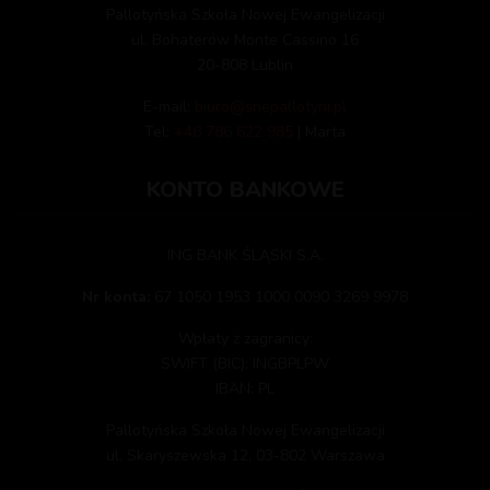
Pallotyńska Szkoła Nowej Ewangelizacji
ul. Bohaterów Monte Cassino 16
20-808 Lublin
E-mail:
biuro@snepallotyni.pl
Tel:
+48 786 622 985
| Marta
KONTO BANKOWE
ING BANK ŚLĄSKI S.A.
Nr konta:
67 1050 1953 1000 0090 3269 9978
Wpłaty z zagranicy:
SWIFT (BIC): INGBPLPW
IBAN: PL
Pallotyńska Szkoła Nowej Ewangelizacji
ul. Skaryszewska 12, 03-802 Warszawa