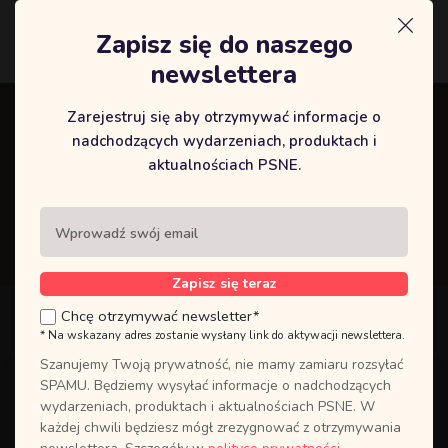
Zapisz się do naszego
Logowanie
newslettera
Zarejestruj się aby otrzymywać informacje o
Kategoria:
KOBIECE
nadchodzących wydarzeniach, produktach i
aktualnościach PSNE.
OCZEKIWANIA
Strona główna
Kategoria:
KOBIECE OCZEKIWANIA
Zapisz się teraz
Chcę otrzymywać newsletter*
* Na wskazany adres zostanie wysłany link do aktywacji newslettera.
Szanujemy Twoją prywatność, nie mamy zamiaru rozsyłać
Michaela, 27 lat
SPAMU. Będziemy wysyłać informacje o nadchodzących
wydarzeniach, produktach i aktualnościach PSNE. W
Pan Bóg na nowo przypomniał mi, że jest Bogiem dobrym.
każdej chwili będziesz mógł zrezygnować z otrzymywania
Utwierdzał mnie w tym, że jest wierny swoim obietnicom,