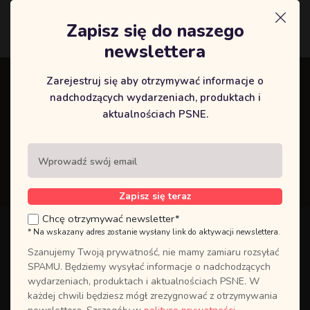
Zapisz się do naszego
Logowanie
newslettera
Zarejestruj się aby otrzymywać informacje o
Kurs MARIA MAGDALENA 15-
nadchodzących wydarzeniach, produktach i
aktualnościach PSNE.
17.11.24 Puławy
Strona główna
/ Kurs MARIA MAGDALENA 15-17.11.24
Puławy
Zapisz się teraz
Chcę otrzymywać newsletter*
* Na wskazany adres zostanie wysłany link do aktywacji newslettera.
Szanujemy Twoją prywatność, nie mamy zamiaru rozsyłać
SPAMU. Będziemy wysyłać informacje o nadchodzących
wydarzeniach, produktach i aktualnościach PSNE. W
każdej chwili będziesz mógł zrezygnować z otrzymywania