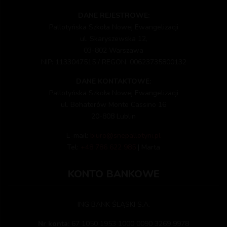
DANE REJESTROWE:
Pallotyńska Szkoła Nowej Ewangelizacji
ul. Skaryszewska 12,
03-802 Warszawa
NIP: 1133047515 / REGON: 00623735800132
DANE KONTAKTOWE:
Pallotyńska Szkoła Nowej Ewangelizacji
ul. Bohaterów Monte Cassino 16
20-808 Lublin
E-mail:
biuro@snepallotyni.pl
Tel:
+48 786 622 985
| Marta
KONTO BANKOWE
ING BANK ŚLĄSKI S.A.
Nr konta:
67 1050 1953 1000 0090 3269 9978