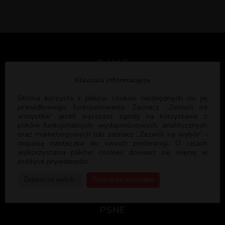
O NAS
Klauzula informacyjna
Celem Pallotyńskiej Szkoły Nowej Ewangelizacji jest głoszenie
Strona korzysta z plików cookies niezbędnych do jej
Dobrej Nowiny oraz formacja ewangelizatorów, którzy będą
prawidłowego funkcjonowania. Zaznacz „Zezwól na
wszystkie” jeżeli wyrażasz zgodę na korzystanie z
służyć Bogu i Kościołowi głosząc ewangelię i formując kolejnych
plików funkcjonalnych, wydajnościowych, analitycznych
ewangelizatorów. PSNE współpracuje z licznymi parafiami w
oraz marketingowych lub zaznacz „Zezwól na wybór” i
Polsce oraz Wspólnotami Kościelnymi służąc swoim
dopasuj ciasteczka do swoich preferencji. O celach
doświadczeniem i programem formacyjnym.
wykorzystania plików cookies dowiesz się więcej w
polityce prywatności.
Zezwól na wybór
Zezwól na wszystkie
PSNE