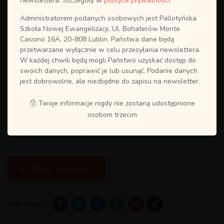
newslettera. Szczegóły w
polityce prywatności
Administratorem podanych osobowych jest Pallotyńska
Szkoła Nowej Ewangelizacji, Ul. Bohaterów Monte
Cassino 16A, 20-808 Lublin. Państwa dane będą
przetwarzane wyłącznie w celu przesyłania newslettera.
W każdej chwili będą mogli Państwo uzyskać dostęp do
swoich danych, poprawić je lub usunąć. Podanie danych
jest dobrowolne, ale niezbędne do zapisu na newsletter.
Kurs MARIA MAGDALENA 15-17.11.24 Puławy
Twoje informacje nigdy nie zostaną udostępnione
130.00
zł
osobom trzecim
Kategoria:
Bez Kategorii
Dodaj do koszyka
Udostępnij: