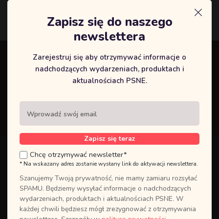
Zapisz się do naszego
Logowanie
newslettera
Zarejestruj się aby otrzymywać informacje o
Kurs EMAUS 18-20.11.22 w
nadchodzących wydarzeniach, produktach i
aktualnościach PSNE.
Kielcach
Strona główna
/ Kurs EMAUS 18-20.11.22 w Kielcach
Zapisz się teraz
Chcę otrzymywać newsletter*
* Na wskazany adres zostanie wysłany link do aktywacji newslettera.
Szanujemy Twoją prywatność, nie mamy zamiaru rozsyłać
SPAMU. Będziemy wysyłać informacje o nadchodzących
wydarzeniach, produktach i aktualnościach PSNE. W
każdej chwili będziesz mógł zrezygnować z otrzymywania