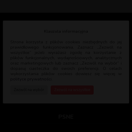
O NAS
Klauzula informacyjna
Strona korzysta z plików cookies niezbędnych do jej
prawidłowego funkcjonowania. Zaznacz „Zezwól na
Celem Pallotyńskiej Szkoły Nowej Ewangelizacji jest głoszenie
wszystkie” jeżeli wyrażasz zgodę na korzystanie z
Dobrej Nowiny oraz formacja ewangelizatorów, którzy będą
plików funkcjonalnych, wydajnościowych, analitycznych
służyć Bogu i Kościołowi głosząc ewangelię i formując kolejnych
oraz marketingowych lub zaznacz „Zezwól na wybór” i
dopasuj ciasteczka do swoich preferencji. O celach
ewangelizatorów. PSNE współpracuje z licznymi parafiami w
wykorzystania plików cookies dowiesz się więcej w
Polsce oraz Wspólnotami Kościelnymi służąc swoim
polityce prywatności.
doświadczeniem i programem formacyjnym.
Zezwól na wybór
Zezwól na wszystkie
PSNE