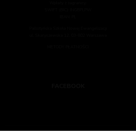
Wpłaty z zagranicy:
SWIFT (BIC): INGBPLPW
IBAN: PL
Pallotyńska Szkoła Nowej Ewangelizacji
ul. Skaryszewska 12, 03-802 Warszawa
METODY PŁATNOŚCI
FACEBOOK
2022 PSNE Pallotyni