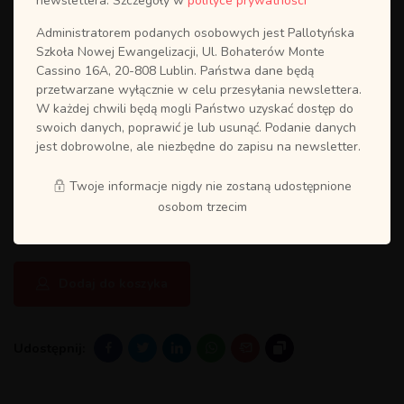
newslettera. Szczegóły w
polityce prywatności
Administratorem podanych osobowych jest Pallotyńska
Szkoła Nowej Ewangelizacji, Ul. Bohaterów Monte
Cassino 16A, 20-808 Lublin. Państwa dane będą
przetwarzane wyłącznie w celu przesyłania newslettera.
W każdej chwili będą mogli Państwo uzyskać dostęp do
swoich danych, poprawić je lub usunąć. Podanie danych
Kurs EMAUS 18-20.11.22 w Kielcach
jest dobrowolne, ale niezbędne do zapisu na newsletter.
100.00
zł
Twoje informacje nigdy nie zostaną udostępnione
osobom trzecim
Kategoria:
Bez Kategorii
Dodaj do koszyka
Udostępnij: