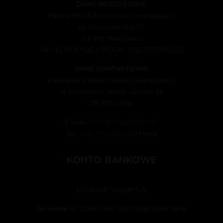
DANE REJESTROWE:
Pallotyńska Szkoła Nowej Ewangelizacji
ul. Skaryszewska 12,
03-802 Warszawa
NIP: 1133047515 / REGON: 00623735800132
DANE KONTAKTOWE:
Pallotyńska Szkoła Nowej Ewangelizacji
ul. Bohaterów Monte Cassino 16
20-808 Lublin
E-mail:
biuro@snepallotyni.pl
Tel:
+48 786 622 985
| Marta
KONTO BANKOWE
ING BANK ŚLĄSKI S.A.
Nr konta:
67 1050 1953 1000 0090 3269 9978