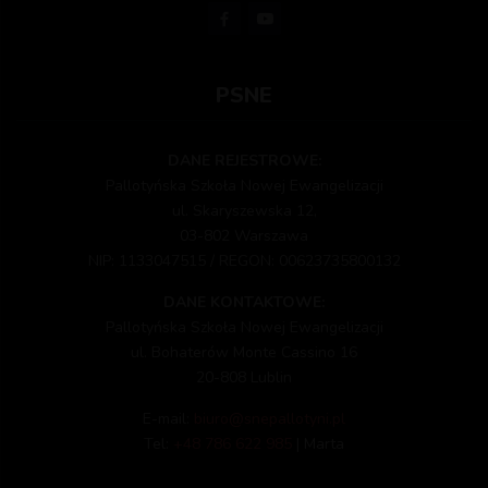
PSNE
DANE REJESTROWE:
Pallotyńska Szkoła Nowej Ewangelizacji
ul. Skaryszewska 12,
03-802 Warszawa
NIP: 1133047515 / REGON: 00623735800132
DANE KONTAKTOWE:
Pallotyńska Szkoła Nowej Ewangelizacji
ul. Bohaterów Monte Cassino 16
20-808 Lublin
E-mail:
biuro@snepallotyni.pl
Tel:
+48 786 622 985
| Marta