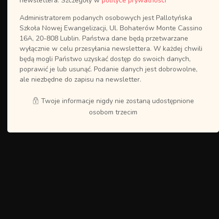
newslettera. Szczegóły w
polityce prywatności
Administratorem podanych osobowych jest Pallotyńska
Szkoła Nowej Ewangelizacji, Ul. Bohaterów Monte Cassino
16A, 20-808 Lublin. Państwa dane będą przetwarzane
wyłącznie w celu przesyłania newslettera. W każdej chwili
będą mogli Państwo uzyskać dostęp do swoich danych,
poprawić je lub usunąć. Podanie danych jest dobrowolne,
ale niezbędne do zapisu na newsletter.
Twoje informacje nigdy nie zostaną udostępnione
osobom trzecim