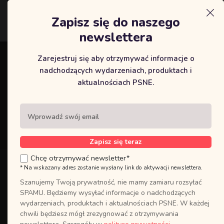
Zapisz się do naszego
Logowanie
newslettera
Zarejestruj się aby otrzymywać informacje o
BYĆ UCZNIEM JEZUSA W
nadchodzących wydarzeniach, produktach i
aktualnościach PSNE.
DZISIEJSZYM ŚWIECIE cz.1
Strona główna
/ BYĆ UCZNIEM JEZUSA W DZISIEJSZYM
ŚWIECIE cz.1
Zapisz się teraz
Chcę otrzymywać newsletter*
* Na wskazany adres zostanie wysłany link do aktywacji newslettera.
Szanujemy Twoją prywatność, nie mamy zamiaru rozsyłać
SPAMU. Będziemy wysyłać informacje o nadchodzących
wydarzeniach, produktach i aktualnościach PSNE. W każdej
chwili będziesz mógł zrezygnować z otrzymywania