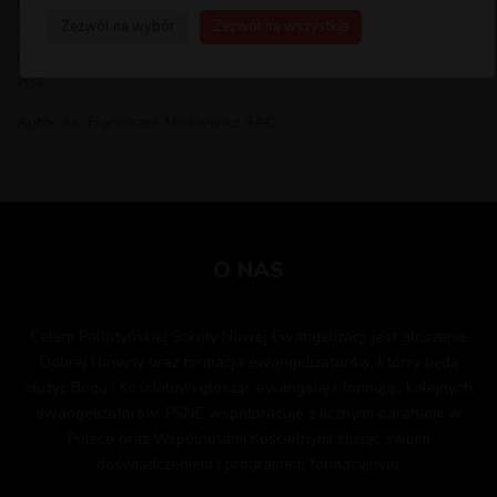
książka jest zaadresowana do wszystkich, którzy pragną żyć
Zezwól na wybór
Zezwól na wszystkie
duchem Ewangelii i czują się wezwani, by naukę Jezusa
przekazywać swym bliskim, znajomym lub nawet tym, z którymi
żyją.
Autor: ks. Franciszek Mickiewicz SAC
O NAS
Celem Pallotyńskiej Szkoły Nowej Ewangelizacji jest głoszenie
Dobrej Nowiny oraz formacja ewangelizatorów, którzy będą
służyć Bogu i Kościołowi głosząc ewangelię i formując kolejnych
ewangelizatorów. PSNE współpracuje z licznymi parafiami w
Polsce oraz Wspólnotami Kościelnymi służąc swoim
doświadczeniem i programem formacyjnym.