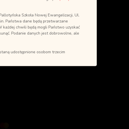
allotyńska Szkoła Nowej Ewangelizacji, Ul.
in. Państwa dane będą przetwarzane
0
W każdej chwili będą mogli Państwo uzyskać
sunąć. Podanie danych jest dobrowolne, ale
ostaną udostępnione osobom trzecim