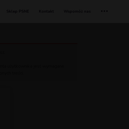
Sklep PSNE
Kontakt
Wspomóż nas
sz.
 konta użytkownika jest wymagane
nych treści.