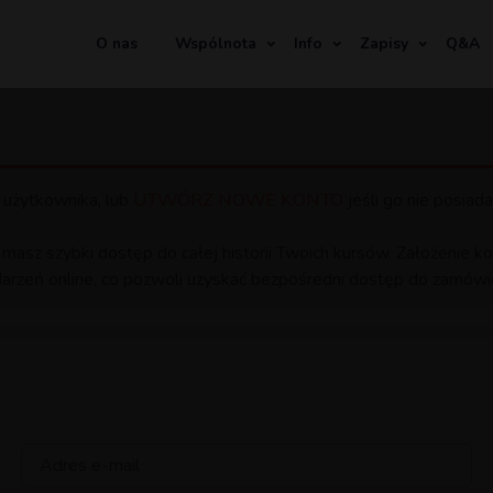
O nas
Wspólnota
Info
Zapisy
Q&A
UTWÓRZ NOWE KONTO
 użytkownika, lub
jeśli go nie posiada
 masz szybki dostęp do całej historii Twoich kursów. Założenie
arzeń online, co pozwoli uzyskać bezpośredni dostęp do zamówio