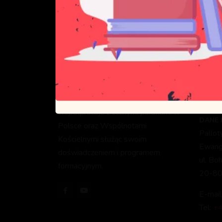
Celem Pallotyńskiej Szkoły Nowej
DANE 
Ewangelizacji jest głoszenie Dobrej
Pallo
Nowiny oraz formacja
Ewange
ewangelizatorów, którzy będą służyć
ul. Sk
Bogu i Kościołowi głosząc
03-80
ewangelię i formując kolejnych
NIP: 
ewangelizatorów. PSNE
0062
współpracuje z licznymi parafiami w
DANE
Polsce oraz Wspólnotami
Pallo
Kościelnymi służąc swoim
Ewange
doświadczeniem i programem
ul. Bo
formacyjnym.
20-80
E-mail
Tel:
+4