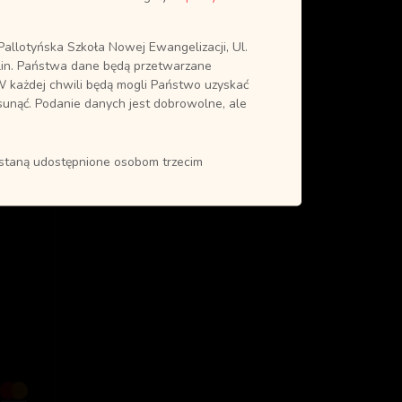
allotyńska Szkoła Nowej Ewangelizacji, Ul.
in. Państwa dane będą przetwarzane
0
W każdej chwili będą mogli Państwo uzyskać
sunąć. Podanie danych jest dobrowolne, ale
ostaną udostępnione osobom trzecim