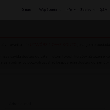
O nas
Wspólnota
Info
Zapisy
Q&A
UTWÓRZ NOWE KONTO
 użytkownika, lub
jeśli go nie posiada
 masz szybki dostęp do całej historii Twoich kursów. Założenie
arzeń online, co pozwoli uzyskać bezpośredni dostęp do zamówio