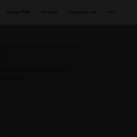
Sklep PSNE
Kontakt
Wspomóż nas
sz.
 konta użytkownika jest wymagane
nych treści.