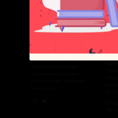
Celem Pallotyńskiej Szkoły Nowej
DANE 
Ewangelizacji jest głoszenie Dobrej
Pallo
Nowiny oraz formacja
Ewange
ewangelizatorów, którzy będą służyć
ul. Sk
Bogu i Kościołowi głosząc
03-80
ewangelię i formując kolejnych
NIP: 
ewangelizatorów. PSNE
0062
współpracuje z licznymi parafiami w
DANE
Polsce oraz Wspólnotami
Pallo
Kościelnymi służąc swoim
Ewange
doświadczeniem i programem
ul. Bo
formacyjnym.
20-80
E-mail
Tel:
+4