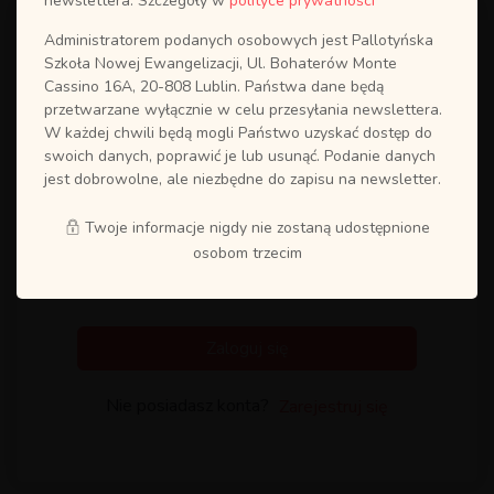
newslettera. Szczegóły w
polityce prywatności
Administratorem podanych osobowych jest Pallotyńska
Szkoła Nowej Ewangelizacji, Ul. Bohaterów Monte
Cassino 16A, 20-808 Lublin. Państwa dane będą
przetwarzane wyłącznie w celu przesyłania newslettera.
W każdej chwili będą mogli Państwo uzyskać dostęp do
swoich danych, poprawić je lub usunąć. Podanie danych
jest dobrowolne, ale niezbędne do zapisu na newsletter.
Twoje informacje nigdy nie zostaną udostępnione
osobom trzecim
Zapamiętaj mnie
Odzyskaj hasło?
Zaloguj się
Nie posiadasz konta?
Zarejestruj się