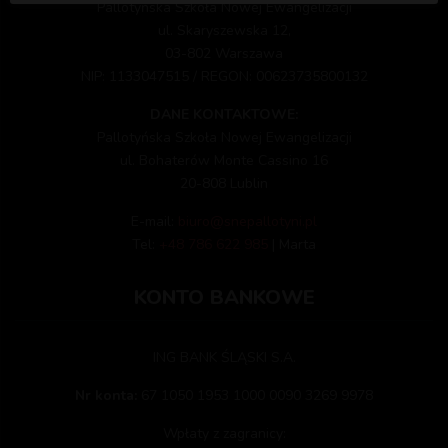
Pallotyńska Szkoła Nowej Ewangelizacji
ul. Skaryszewska 12,
03-802 Warszawa
NIP: 1133047515 / REGON: 00623735800132
DANE KONTAKTOWE:
Pallotyńska Szkoła Nowej Ewangelizacji
ul. Bohaterów Monte Cassino 16
20-808 Lublin
E-mail:
biuro@snepallotyni.pl
Tel:
+48 786 622 985
| Marta
KONTO BANKOWE
ING BANK ŚLĄSKI S.A.
Nr konta:
67 1050 1953 1000 0090 3269 9978
Wpłaty z zagranicy: