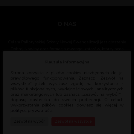
O NAS
Celem Pallotyńskiej Szkoły Nowej Ewangelizacji jest głoszenie
Dobrej Nowiny oraz formacja ewangelizatorów, którzy będą
służyć Bogu i Kościołowi głosząc ewangelię i formując kolejnych
Klauzula informacyjna
ewangelizatorów. PSNE współpracuje z licznymi parafiami w
Polsce oraz Wspólnotami Kościelnymi służąc swoim
Strona korzysta z plików cookies niezbędnych do jej
doświadczeniem i programem formacyjnym.
prawidłowego funkcjonowania. Zaznacz „Zezwól na
wszystkie” jeżeli wyrażasz zgodę na korzystanie z
plików funkcjonalnych, wydajnościowych, analitycznych
oraz marketingowych lub zaznacz „Zezwól na wybór” i
dopasuj ciasteczka do swoich preferencji. O celach
wykorzystania plików cookies dowiesz się więcej w
polityce prywatności.
PSNE
Zezwól na wybór
Zezwól na wszystkie
DANE REJESTROWE: