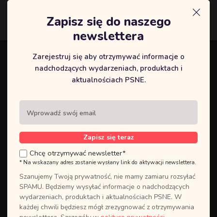
Zapisz się do naszego
Logowanie
newslettera
Zarejestruj się aby otrzymywać informacje o
Zaloguj się do swojego panelu
nadchodzących wydarzeniach, produktach i
UTWÓRZ
użytkownika, lub
aktualnościach PSNE.
NOWE KONTO
jeśli go nie
posiadasz.
Zakładając konto użytkownika,
masz szybki dostęp do całej historii
Zapisz się teraz
Twoich kursów. Założenie konta
Chcę otrzymywać newsletter*
użytkownika jest wymagane w
* Na wskazany adres zostanie wysłany link do aktywacji newslettera.
przypadku korzystania z wydarzeń
online, co pozwoli uzyskać
Szanujemy Twoją prywatność, nie mamy zamiaru rozsyłać
bezpośredni dostęp do
SPAMU. Będziemy wysyłać informacje o nadchodzących
zamówionych treści.
wydarzeniach, produktach i aktualnościach PSNE. W
każdej chwili będziesz mógł zrezygnować z otrzymywania