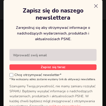
Zapisz się do naszego
Logowanie
newslettera
Zarejestruj się aby otrzymywać informacje o
Zaloguj się do swojego panelu
nadchodzących wydarzeniach, produktach i
UTWÓRZ
użytkownika, lub
aktualnościach PSNE.
NOWE KONTO
jeśli go nie
posiadasz.
Zakładając konto użytkownika,
masz szybki dostęp do całej historii
Zapisz się teraz
Twoich kursów. Założenie konta
Chcę otrzymywać newsletter*
użytkownika jest wymagane w
* Na wskazany adres zostanie wysłany link do aktywacji newslettera.
przypadku korzystania z wydarzeń
online, co pozwoli uzyskać
Szanujemy Twoją prywatność, nie mamy zamiaru rozsyłać
bezpośredni dostęp do
SPAMU. Będziemy wysyłać informacje o nadchodzących
zamówionych treści.
wydarzeniach, produktach i aktualnościach PSNE. W
każdej chwili będziesz mógł zrezygnować z otrzymywania