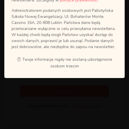
newslettera. Szczegóły w
polityce prywatności
Administratorem podanych osobowych jest Pallotyńska
Szkoła Nowej Ewangelizacji, Ul. Bohaterów Monte
Cassino 16A, 20-808 Lublin. Państwa dane będą
przetwarzane wyłącznie w celu przesyłania newslettera.
W każdej chwili będą mogli Państwo uzyskać dostęp do
swoich danych, poprawić je lub usunąć. Podanie danych
jest dobrowolne, ale niezbędne do zapisu na newsletter.
Twoje informacje nigdy nie zostaną udostępnione
osobom trzecim
Zapamiętaj mnie
Odzyskaj hasło?
Zaloguj się
Nie posiadasz konta?
Zarejestruj się