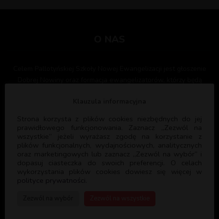
O NAS
Celem Pallotyńskiej Szkoły Nowej Ewangelizacji jest głoszenie
Dobrej Nowiny oraz formacja ewangelizatorów, którzy będą
służyć Bogu i Kościołowi głosząc ewangelię i formując kolejnych
Klauzula informacyjna
ewangelizatorów. PSNE współpracuje z licznymi parafiami w
Polsce oraz Wspólnotami Kościelnymi służąc swoim
Strona korzysta z plików cookies niezbędnych do jej
doświadczeniem i programem formacyjnym.
prawidłowego funkcjonowania. Zaznacz „Zezwól na
wszystkie” jeżeli wyrażasz zgodę na korzystanie z
plików funkcjonalnych, wydajnościowych, analitycznych
oraz marketingowych lub zaznacz „Zezwól na wybór” i
dopasuj ciasteczka do swoich preferencji. O celach
wykorzystania plików cookies dowiesz się więcej w
polityce prywatności.
PSNE
Zezwól na wybór
Zezwól na wszystkie
DANE REJESTROWE: