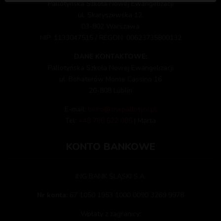
Pallotyńska Szkoła Nowej Ewangelizacji
ul. Skaryszewska 12,
03-802 Warszawa
NIP: 1133047515 / REGON: 00623735800132
DANE KONTAKTOWE:
Pallotyńska Szkoła Nowej Ewangelizacji
ul. Bohaterów Monte Cassino 16
20-808 Lublin
E-mail:
biuro@snepallotyni.pl
Tel:
+48 786 622 985
| Marta
KONTO BANKOWE
ING BANK ŚLĄSKI S.A.
Nr konta:
67 1050 1953 1000 0090 3269 9978
Wpłaty z zagranicy: