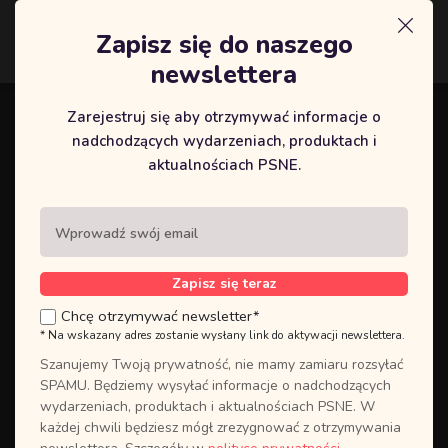
Zapisz się do naszego
Logowanie
newslettera
Zarejestruj się aby otrzymywać informacje o
Zaloguj się do swojego panelu
nadchodzących wydarzeniach, produktach i
UTWÓRZ
użytkownika, lub
aktualnościach PSNE.
NOWE KONTO
jeśli go nie
posiadasz.
Zakładając konto użytkownika,
masz szybki dostęp do całej historii
Zapisz się teraz
Twoich kursów. Założenie konta
Chcę otrzymywać newsletter*
użytkownika jest wymagane w
* Na wskazany adres zostanie wysłany link do aktywacji newslettera.
przypadku korzystania z wydarzeń
online, co pozwoli uzyskać
Szanujemy Twoją prywatność, nie mamy zamiaru rozsyłać
bezpośredni dostęp do
SPAMU. Będziemy wysyłać informacje o nadchodzących
zamówionych treści.
wydarzeniach, produktach i aktualnościach PSNE. W
każdej chwili będziesz mógł zrezygnować z otrzymywania