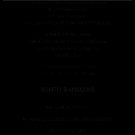
Pallotyńska Szkoła Nowej Ewangelizacji
ul. Skaryszewska 12,
03-802 Warszawa
NIP: 1133047515 / REGON: 00623735800132
DANE KONTAKTOWE:
Pallotyńska Szkoła Nowej Ewangelizacji
ul. Bohaterów Monte Cassino 16
20-808 Lublin
E-mail:
biuro@snepallotyni.pl
Tel:
+48 786 622 985
| Marta
KONTO BANKOWE
ING BANK ŚLĄSKI S.A.
Nr konta:
67 1050 1953 1000 0090 3269 9978
Wpłaty z zagranicy: