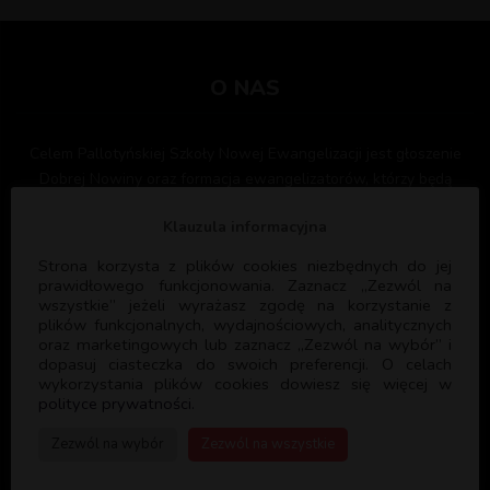
O NAS
Celem Pallotyńskiej Szkoły Nowej Ewangelizacji jest głoszenie
Dobrej Nowiny oraz formacja ewangelizatorów, którzy będą
służyć Bogu i Kościołowi głosząc ewangelię i formując kolejnych
Klauzula informacyjna
ewangelizatorów. PSNE współpracuje z licznymi parafiami w
Polsce oraz Wspólnotami Kościelnymi służąc swoim
Strona korzysta z plików cookies niezbędnych do jej
doświadczeniem i programem formacyjnym.
prawidłowego funkcjonowania. Zaznacz „Zezwól na
wszystkie” jeżeli wyrażasz zgodę na korzystanie z
plików funkcjonalnych, wydajnościowych, analitycznych
oraz marketingowych lub zaznacz „Zezwól na wybór” i
dopasuj ciasteczka do swoich preferencji. O celach
wykorzystania plików cookies dowiesz się więcej w
polityce prywatności.
PSNE
Zezwól na wybór
Zezwól na wszystkie
DANE REJESTROWE: