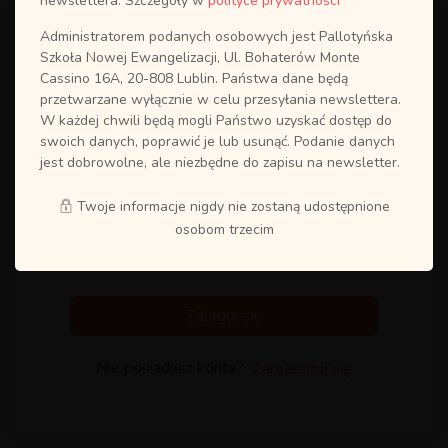
newslettera. Szczegóły w
polityce prywatności
Administratorem podanych osobowych jest Pallotyńska
Szkoła Nowej Ewangelizacji, Ul. Bohaterów Monte
Cassino 16A, 20-808 Lublin. Państwa dane będą
przetwarzane wyłącznie w celu przesyłania newslettera.
W każdej chwili będą mogli Państwo uzyskać dostęp do
swoich danych, poprawić je lub usunąć. Podanie danych
jest dobrowolne, ale niezbędne do zapisu na newsletter.
Twoje informacje nigdy nie zostaną udostępnione
osobom trzecim
Zapamiętaj mnie
Odzyskaj hasło?
Zaloguj się
Nie posiadasz konta?
Zarejestruj się