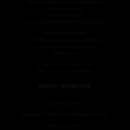
Pallotyńska Szkoła Nowej Ewangelizacji
ul. Skaryszewska 12,
03-802 Warszawa
NIP: 1133047515 / REGON: 00623735800132
DANE KONTAKTOWE:
Pallotyńska Szkoła Nowej Ewangelizacji
ul. Bohaterów Monte Cassino 16
20-808 Lublin
E-mail:
biuro@snepallotyni.pl
Tel:
+48 786 622 985
| Marta
KONTO BANKOWE
ING BANK ŚLĄSKI S.A.
Nr konta:
67 1050 1953 1000 0090 3269 9978
Wpłaty z zagranicy: