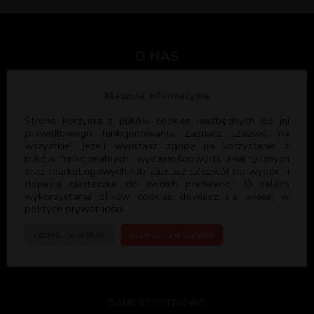
O NAS
Klauzula informacyjna
Celem Pallotyńskiej Szkoły Nowej Ewangelizacji jest głoszenie
Dobrej Nowiny oraz formacja ewangelizatorów, którzy będą
Strona korzysta z plików cookies niezbędnych do jej
służyć Bogu i Kościołowi głosząc ewangelię i formując kolejnych
prawidłowego funkcjonowania. Zaznacz „Zezwól na
wszystkie” jeżeli wyrażasz zgodę na korzystanie z
ewangelizatorów. PSNE współpracuje z licznymi parafiami w
plików funkcjonalnych, wydajnościowych, analitycznych
Polsce oraz Wspólnotami Kościelnymi służąc swoim
oraz marketingowych lub zaznacz „Zezwól na wybór” i
doświadczeniem i programem formacyjnym.
dopasuj ciasteczka do swoich preferencji. O celach
wykorzystania plików cookies dowiesz się więcej w
polityce prywatności.
Zezwól na wybór
Zezwól na wszystkie
PSNE
DANE REJESTROWE: