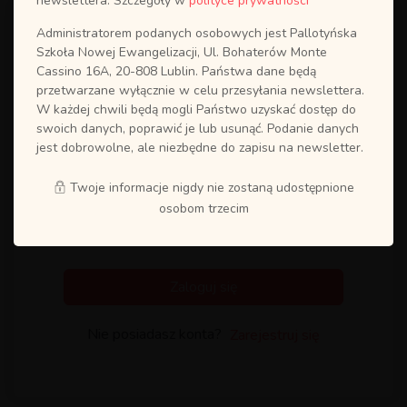
newslettera. Szczegóły w
polityce prywatności
Administratorem podanych osobowych jest Pallotyńska
Szkoła Nowej Ewangelizacji, Ul. Bohaterów Monte
Cassino 16A, 20-808 Lublin. Państwa dane będą
przetwarzane wyłącznie w celu przesyłania newslettera.
W każdej chwili będą mogli Państwo uzyskać dostęp do
swoich danych, poprawić je lub usunąć. Podanie danych
jest dobrowolne, ale niezbędne do zapisu na newsletter.
Twoje informacje nigdy nie zostaną udostępnione
osobom trzecim
Zapamiętaj mnie
Odzyskaj hasło?
Zaloguj się
Nie posiadasz konta?
Zarejestruj się