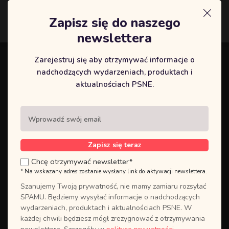
Zapisz się do naszego
Logowanie
newslettera
Zarejestruj się aby otrzymywać informacje o
Zaloguj się do swojego panelu
nadchodzących wydarzeniach, produktach i
UTWÓRZ
użytkownika, lub
aktualnościach PSNE.
NOWE KONTO
jeśli go nie
posiadasz.
Zakładając konto użytkownika,
masz szybki dostęp do całej historii
Zapisz się teraz
Twoich kursów. Założenie konta
Chcę otrzymywać newsletter*
użytkownika jest wymagane w
* Na wskazany adres zostanie wysłany link do aktywacji newslettera.
przypadku korzystania z wydarzeń
online, co pozwoli uzyskać
Szanujemy Twoją prywatność, nie mamy zamiaru rozsyłać
bezpośredni dostęp do
SPAMU. Będziemy wysyłać informacje o nadchodzących
zamówionych treści.
wydarzeniach, produktach i aktualnościach PSNE. W
każdej chwili będziesz mógł zrezygnować z otrzymywania