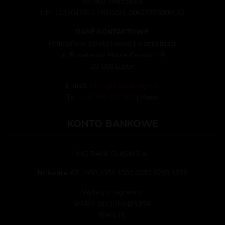
03-802 Warszawa
NIP: 1133047515 / REGON: 00623735800132
DANE KONTAKTOWE:
Pallotyńska Szkoła Nowej Ewangelizacji
ul. Bohaterów Monte Cassino 16
20-808 Lublin
E-mail:
biuro@snepallotyni.pl
Tel:
+48 786 622 985
| Marta
KONTO BANKOWE
ING BANK ŚLĄSKI S.A.
Nr konta:
67 1050 1953 1000 0090 3269 9978
Wpłaty z zagranicy:
SWIFT (BIC): INGBPLPW
IBAN: PL