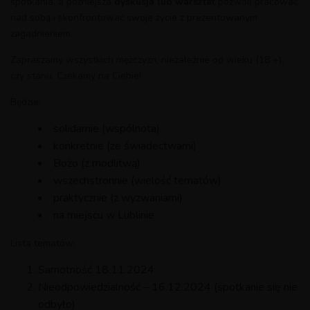
spotkania, a późniejsza
dyskusja lub warsztat
pozwoli pracować
nad sobą i skonfrontować swoje życie z prezentowanym
zagadnieniem.
Zapraszamy wszystkich mężczyzn, niezależnie od wieku (18 +),
czy stanu. Czekamy na Ciebie!
Będzie:
solidarnie (wspólnota)
konkretnie (ze świadectwami)
Bożo (z modlitwą)
wszechstronnie (wielość tematów)
praktycznie (z wyzwaniami)
na miejscu w Lublinie
Lista tematów:
Samotność 18.11.2024
Nieodpowiedzialność – 16.12.2024 (spotkanie się nie
odbyło)