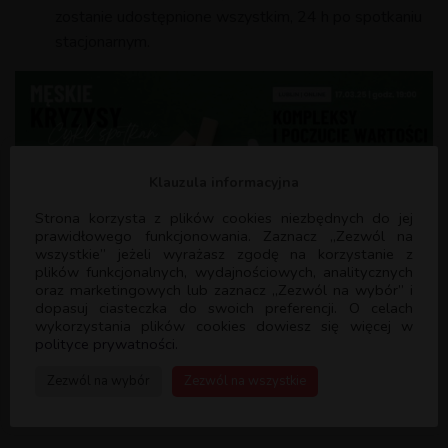
zostanie udostępnione wszystkim, 24 h po spotkaniu
stacjonarnym.
Klauzula informacyjna
Strona korzysta z plików cookies niezbędnych do jej
prawidłowego funkcjonowania. Zaznacz „Zezwól na
wszystkie” jeżeli wyrażasz zgodę na korzystanie z
plików funkcjonalnych, wydajnościowych, analitycznych
oraz marketingowych lub zaznacz „Zezwól na wybór” i
dopasuj ciasteczka do swoich preferencji. O celach
wykorzystania plików cookies dowiesz się więcej w
_______
polityce prywatności.
Ekipa odpowiedzialna za organizację cyklu spotkań:
Ks.
Zezwól na wybór
Zezwól na wszystkie
Marcin Przywara SAC, ks. Łukasz Żaba SAC, ks. Rafał Kucharski
SAC, Wiktor Sałek, Damian Grzegórski.