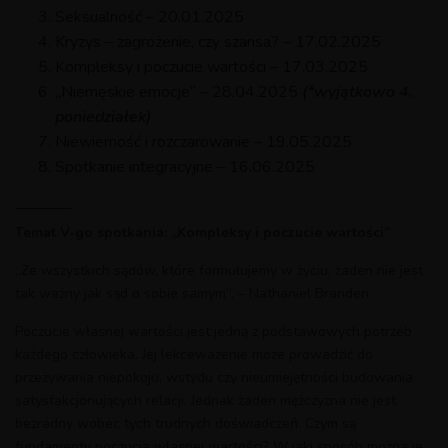
Seksualność – 20.01.2025
Kryzys – zagrożenie, czy szansa? – 17.02.2025
Kompleksy i poczucie wartości – 17.03.2025
„Niemęskie emocje” – 28.04.2025
(*wyjątkowo 4.
poniedziałek)
Niewierność i rozczarowanie – 19.05.2025
Spotkanie integracyjne – 16.06.2025
———–
Temat V-go spotkania:
„Kompleksy i poczucie wartości”
„Ze wszystkich sądów, które formułujemy w życiu, żaden nie jest
tak ważny jak sąd o sobie samym”. – Nathaniel Branden
Poczucie własnej wartości jest jedną z podstawowych potrzeb
każdego człowieka. Jej lekceważenie może prowadzić do
przeżywania niepokoju, wstydu czy nieumiejętności budowania
satysfakcjonujących relacji. Jednak żaden mężczyzna nie jest
bezradny wobec tych trudnych doświadczeń. Czym są
fundamenty poczucia własnej wartości? W jaki sposób można je