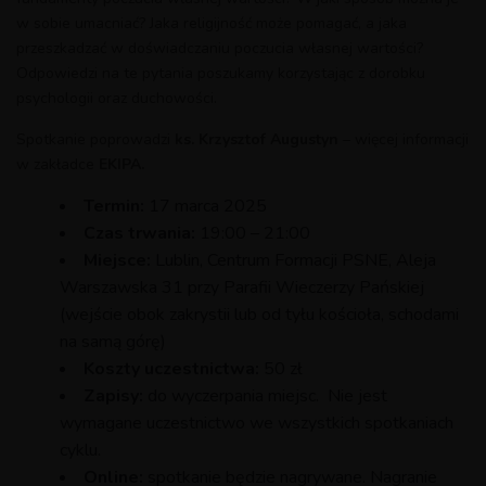
w sobie umacniać? Jaka religijność może pomagać, a jaka
przeszkadzać w doświadczaniu poczucia własnej wartości?
Odpowiedzi na te pytania poszukamy korzystając z dorobku
psychologii oraz duchowości.
Spotkanie poprowadzi
ks.
Krzysztof Augustyn
– więcej informacji
w zakładce
EKIPA.
Termin:
17 marca 2025
Czas trwania:
19:00 – 21:00
Miejsce:
Lublin, Centrum Formacji PSNE, Aleja
Warszawska 31 przy Parafii Wieczerzy Pańskiej
(wejście obok zakrystii lub od tyłu kościoła, schodami
na samą górę)
Koszty uczestnictwa:
50 zł
Zapisy:
do wyczerpania miejsc. Nie jest
wymagane uczestnictwo we wszystkich spotkaniach
cyklu.
Online:
spotkanie będzie nagrywane. Nagranie