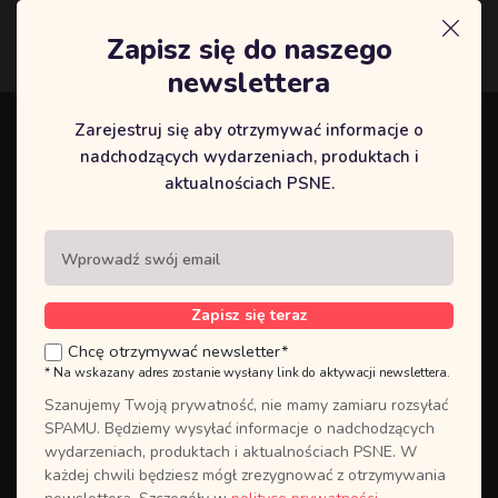
Zapisz się do naszego
Logowanie
newslettera
Zarejestruj się aby otrzymywać informacje o
Zaloguj się do swojego panelu
nadchodzących wydarzeniach, produktach i
UTWÓRZ
użytkownika, lub
aktualnościach PSNE.
NOWE KONTO
jeśli go nie
posiadasz.
Zakładając konto użytkownika,
masz szybki dostęp do całej historii
Zapisz się teraz
Twoich kursów. Założenie konta
Chcę otrzymywać newsletter*
użytkownika jest wymagane w
* Na wskazany adres zostanie wysłany link do aktywacji newslettera.
przypadku korzystania z wydarzeń
online, co pozwoli uzyskać
Szanujemy Twoją prywatność, nie mamy zamiaru rozsyłać
bezpośredni dostęp do
SPAMU. Będziemy wysyłać informacje o nadchodzących
zamówionych treści.
wydarzeniach, produktach i aktualnościach PSNE. W
każdej chwili będziesz mógł zrezygnować z otrzymywania