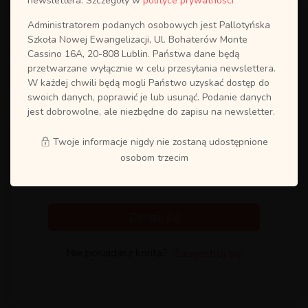
newslettera. Szczegóły w
polityce prywatności
Administratorem podanych osobowych jest Pallotyńska
Szkoła Nowej Ewangelizacji, Ul. Bohaterów Monte
Cassino 16A, 20-808 Lublin. Państwa dane będą
przetwarzane wyłącznie w celu przesyłania newslettera.
W każdej chwili będą mogli Państwo uzyskać dostęp do
swoich danych, poprawić je lub usunąć. Podanie danych
jest dobrowolne, ale niezbędne do zapisu na newsletter.
Twoje informacje nigdy nie zostaną udostępnione
osobom trzecim
Zapamiętaj mnie
Odzyskaj hasło?
Zaloguj się
Nie posiadasz konta?
Zarejestruj się