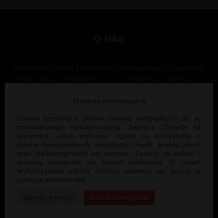
O NAS
Celem Pallotyńskiej Szkoły Nowej Ewangelizacji jest głoszenie
Dobrej Nowiny oraz formacja ewangelizatorów, którzy będą
służyć Bogu i Kościołowi głosząc ewangelię i formując kolejnych
Klauzula informacyjna
ewangelizatorów. PSNE współpracuje z licznymi parafiami w
Polsce oraz Wspólnotami Kościelnymi służąc swoim
Strona korzysta z plików cookies niezbędnych do jej
doświadczeniem i programem formacyjnym.
prawidłowego funkcjonowania. Zaznacz „Zezwól na
wszystkie” jeżeli wyrażasz zgodę na korzystanie z
plików funkcjonalnych, wydajnościowych, analitycznych
oraz marketingowych lub zaznacz „Zezwól na wybór” i
dopasuj ciasteczka do swoich preferencji. O celach
wykorzystania plików cookies dowiesz się więcej w
polityce prywatności.
PSNE
Zezwól na wybór
Zezwól na wszystkie
DANE REJESTROWE: