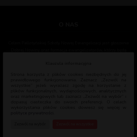
O NAS
Celem Pallotyńskiej Szkoły Nowej Ewangelizacji jest głoszenie
Dobrej Nowiny oraz formacja ewangelizatorów, którzy będą
służyć Bogu i Kościołowi głosząc ewangelię i formując kolejnych
Klauzula informacyjna
ewangelizatorów. PSNE współpracuje z licznymi parafiami w
Polsce oraz Wspólnotami Kościelnymi służąc swoim
Strona korzysta z plików cookies niezbędnych do jej
doświadczeniem i programem formacyjnym.
prawidłowego funkcjonowania. Zaznacz „Zezwól na
wszystkie” jeżeli wyrażasz zgodę na korzystanie z
plików funkcjonalnych, wydajnościowych, analitycznych
oraz marketingowych lub zaznacz „Zezwól na wybór” i
dopasuj ciasteczka do swoich preferencji. O celach
wykorzystania plików cookies dowiesz się więcej w
polityce prywatności.
PSNE
Zezwól na wybór
Zezwól na wszystkie
DANE REJESTROWE: