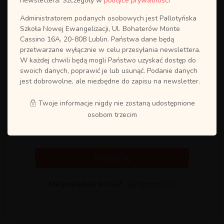
newslettera. Szczegóły w
polityce prywatności
Administratorem podanych osobowych jest Pallotyńska
Szkoła Nowej Ewangelizacji, Ul. Bohaterów Monte
Cassino 16A, 20-808 Lublin. Państwa dane będą
przetwarzane wyłącznie w celu przesyłania newslettera.
W każdej chwili będą mogli Państwo uzyskać dostęp do
swoich danych, poprawić je lub usunąć. Podanie danych
jest dobrowolne, ale niezbędne do zapisu na newsletter.
Twoje informacje nigdy nie zostaną udostępnione
osobom trzecim
Zapamiętaj mnie
Odzyskaj hasło?
Zaloguj się
Nie posiadasz konta?
Zarejestruj się