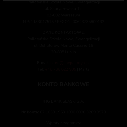
Pallotyńska Szkoła Nowej Ewangelizacji
ul. Skaryszewska 12,
03-802 Warszawa
NIP: 1133047515 / REGON: 00623735800132
DANE KONTAKTOWE:
Pallotyńska Szkoła Nowej Ewangelizacji
ul. Bohaterów Monte Cassino 16
20-808 Lublin
E-mail:
biuro@snepallotyni.pl
Tel:
+48 786 622 985
| Marta
KONTO BANKOWE
ING BANK ŚLĄSKI S.A.
Nr konta:
67 1050 1953 1000 0090 3269 9978
Wpłaty z zagranicy: