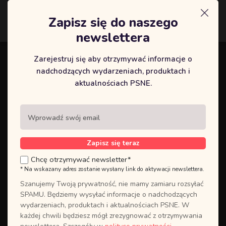
Zapisz się do naszego
Logowanie
newslettera
Zarejestruj się aby otrzymywać informacje o
Zaloguj się do swojego panelu
nadchodzących wydarzeniach, produktach i
UTWÓRZ
użytkownika, lub
aktualnościach PSNE.
NOWE KONTO
jeśli go nie
posiadasz.
Zakładając konto użytkownika,
masz szybki dostęp do całej historii
Zapisz się teraz
Twoich kursów. Założenie konta
Chcę otrzymywać newsletter*
użytkownika jest wymagane w
* Na wskazany adres zostanie wysłany link do aktywacji newslettera.
przypadku korzystania z wydarzeń
online, co pozwoli uzyskać
Szanujemy Twoją prywatność, nie mamy zamiaru rozsyłać
bezpośredni dostęp do
SPAMU. Będziemy wysyłać informacje o nadchodzących
zamówionych treści.
wydarzeniach, produktach i aktualnościach PSNE. W
każdej chwili będziesz mógł zrezygnować z otrzymywania