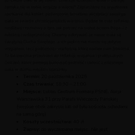
do Ciebie ciało w tej chwili? Emanuje spokojem, woła o uwagę,
zamyka się w sobie, krzyczy o więcej? Zapraszamy na wyjątkowe
spotkanie dla kobiet, poświęcone tematowi akceptacji swojego
ciała w świetle chrześcijańskich wartości. Będzie to czas refleksji,
modlitwy i rozmowy o tym, jak patrzeć na siebie oczami Boga – z
miłością i wdzięcznością. Chcemy odkrywać, że nasze ciała są
świątynią Ducha Świętego, a ich piękno nie mierzy się jedynie
wyglądem, lecz godnością i wartością, którą nadaje nam Stwórca.
To bezpieczna przestrzeń do refleksji, wsparcia i praktycznych
ćwiczeń, które pomogą budować godność i radość z własnego
ciała w duchu miłości i szacunku.
Termin:
20 października 2025
Czas trwania:
18:30 – 21:00
Miejsce:
Lublin, Centrum Formacji PSNE, Aleja
Warszawska 31 przy Parafii Wieczerzy Pańskiej
(wejście obok zakrystii lub od tyłu kościoła, schodami
na samą górę)
Koszty uczestnictwa:
40 zł
Zapisy:
do wyczerpania miejsc. Nie jest