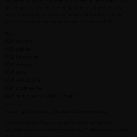
wyjątkowo w kobiecym gronie przy kawie i deserze. Zaproszeni
goście wprowadzą nas w temat spotkania, a poprowadzony
warsztat pozwoli pracować nad sobą i skonfrontować swoje
życie z prezentowanym zagadnieniem. Czekamy na Ciebie!
Będzie:
kobieco
pięknie
formacyjnie
ciekawie
Bożo
różnorodnie
modlitewnie
na miejscu w Lublinie i online
———–
Temat I-go spotkania:
„Akceptacja swojego ciała
”
Co powiedziałoby Twoje ciało gdyby mogło mówić? Czy
usłyszałabyś słowa wdzięczności czy żalu? Jakie sygnały wysyła