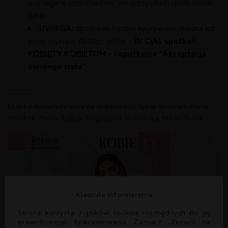
wymagane uczestnictwo we wszystkich spotkaniach
cyklu.
UWAGA:
s
potkanie będzie nagrywane, można już
teraz wykupić dostęp online –
IV Cykl spotkań
KOBIETY KOBIETOM – I spotkanie “Akceptacja
swojego ciała”
_______
Ekipa odpowiedzialna za organizację cyklu spotkań:
Marta
Mendrek, Emilia Radlak, Magdalena Jackowska, Marta Skóra
Klauzula informacyjna
Strona korzysta z plików cookies niezbędnych do jej
prawidłowego funkcjonowania. Zaznacz „Zezwól na