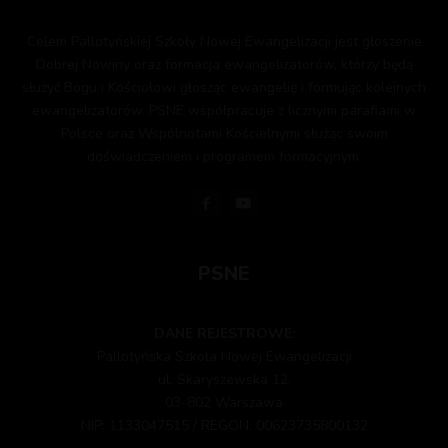
Celem Pallotyńskiej Szkoły Nowej Ewangelizacji jest głoszenie
Dobrej Nowiny oraz formacja ewangelizatorów, którzy będą
służyć Bogu i Kościołowi głosząc ewangelię i formując kolejnych
ewangelizatorów. PSNE współpracuje z licznymi parafiami w
Polsce oraz Wspólnotami Kościelnymi służąc swoim
doświadczeniem i programem formacyjnym.
PSNE
DANE REJESTROWE:
Pallotyńska Szkoła Nowej Ewangelizacji
ul. Skaryszewska 12,
03-802 Warszawa
NIP: 1133047515 / REGON: 00623735800132