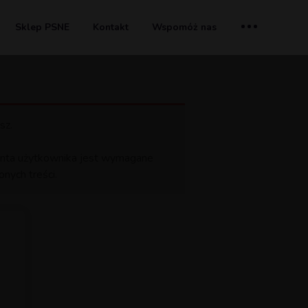
Sklep PSNE
Kontakt
Wspomóż nas
sz.
 konta użytkownika jest wymagane
nych treści.