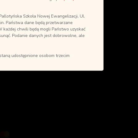
allotyńska Szkoła Nowej Ewangelizacji, Ul.
in. Państwa dane będą przetwarzane
0
W każdej chwili będą mogli Państwo uzyskać
sunąć. Podanie danych jest dobrowolne, ale
ostaną udostępnione osobom trzecim