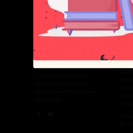
Celem Pallotyńskiej Szkoły Nowej
DANE 
Ewangelizacji jest głoszenie Dobrej
Pallo
Nowiny oraz formacja
Ewange
ewangelizatorów, którzy będą służyć
ul. Sk
Bogu i Kościołowi głosząc
03-80
ewangelię i formując kolejnych
NIP: 
ewangelizatorów. PSNE
0062
współpracuje z licznymi parafiami w
DANE
Polsce oraz Wspólnotami
Pallo
Kościelnymi służąc swoim
Ewange
doświadczeniem i programem
ul. Bo
formacyjnym.
20-80
E-mail
Tel:
+4