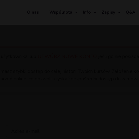
O nas
Wspólnota
Info
Zapisy
Q&A
UTWÓRZ NOWE KONTO
 użytkownika, lub
jeśli go nie posiada
 masz szybki dostęp do całej historii Twoich kursów. Założenie
arzeń online, co pozwoli uzyskać bezpośredni dostęp do zamówio