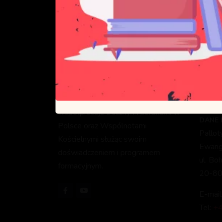
Celem Pallotyńskiej Szkoły Nowej
DANE 
Ewangelizacji jest głoszenie Dobrej
Pallo
Nowiny oraz formacja
Ewange
ewangelizatorów, którzy będą służyć
ul. Sk
Bogu i Kościołowi głosząc
03-80
ewangelię i formując kolejnych
NIP: 
ewangelizatorów. PSNE
0062
współpracuje z licznymi parafiami w
DANE
Polsce oraz Wspólnotami
Pallo
Kościelnymi służąc swoim
Ewange
doświadczeniem i programem
ul. Bo
formacyjnym.
20-80
E-mail
Tel:
+4