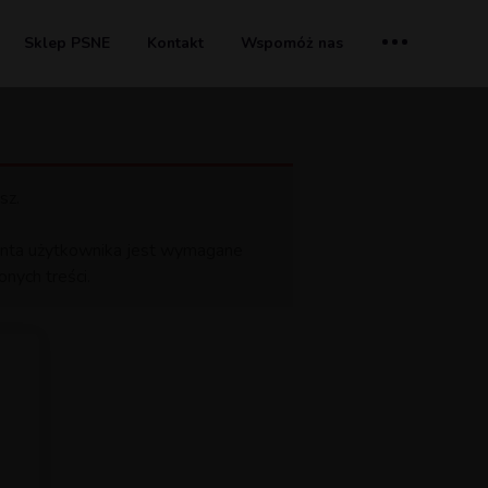
Sklep PSNE
Kontakt
Wspomóż nas
sz.
 konta użytkownika jest wymagane
nych treści.