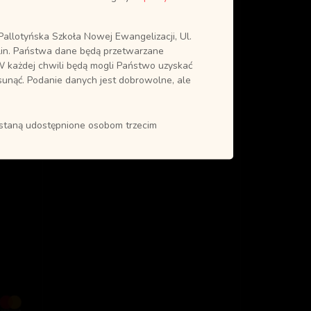
allotyńska Szkoła Nowej Ewangelizacji, Ul.
in. Państwa dane będą przetwarzane
0
W każdej chwili będą mogli Państwo uzyskać
sunąć. Podanie danych jest dobrowolne, ale
ostaną udostępnione osobom trzecim