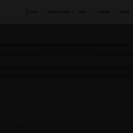
O nas
Wspólnota
Info
Zapisy
Q&A
UTWÓRZ NOWE KONTO
 użytkownika, lub
jeśli go nie posiada
 masz szybki dostęp do całej historii Twoich kursów. Założenie
arzeń online, co pozwoli uzyskać bezpośredni dostęp do zamówio